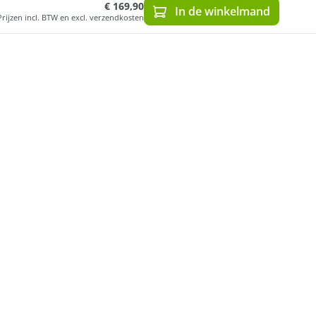
€ 169,90
In de winkelmand
Prijzen incl. BTW en excl. verzendkosten