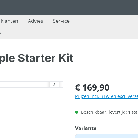
e klanten
Advies
Service
o
le Starter Kit
Normale prijs:
€ 169,90
Prijzen incl. BTW en excl. ver
Beschikbaar, levertijd: 1 to
Selecteer
Variante