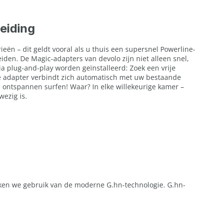
reiding
eën – dit geldt vooral als u thuis een supersnel Powerline-
eiden. De Magic-adapters van devolo zijn niet alleen snel,
 plug-and-play worden geïnstalleerd: Zoek een vrije
de adapter verbindt zich automatisch met uw bestaande
 ontspannen surfen! Waar? In elke willekeurige kamer –
wezig is.
ken we gebruik van de moderne G.hn-technologie. G.hn-