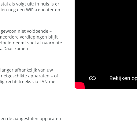
 als volgt uit: In huis is er
hien nog een WiFi-repeater en
r gewoon niet voldoende –
 meerdere verdiepingen blijft
nelheid neemt snel af naarmate
is. Daar komen
 langer afhankelijk van uw
rnetgeschikte apparaten – of
ig rechtstreeks via LAN met
len de aangesloten apparaten