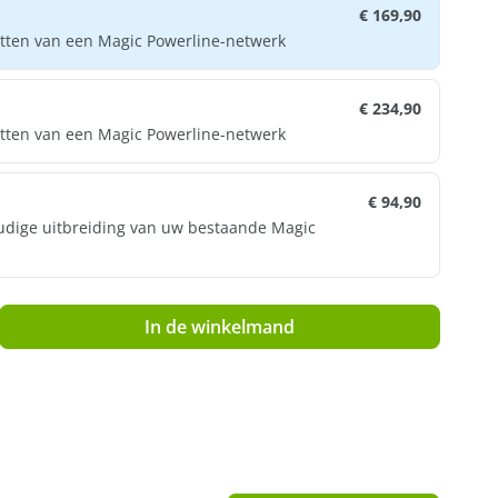
€ 169,90
etten van een Magic Powerline-netwerk
€ 234,90
etten van een Magic Powerline-netwerk
€ 94,90
udige uitbreiding van uw bestaande Magic
d: Voer de gewenste hoeveelheid in of g
In de winkelmand