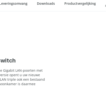
Leveringsomvang
Downloads
Productvergelijking
switch
ie Gigabit LAN-poorten met
-versie opent u uw nieuwe
LAN triple ook een bestaand
f woonkamer is daarmee