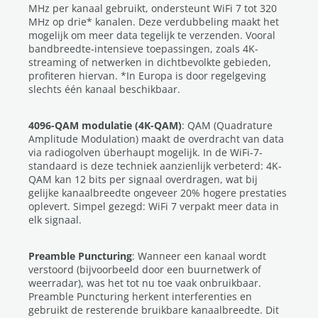
MHz per kanaal gebruikt, ondersteunt WiFi 7 tot 320
MHz op drie* kanalen. Deze verdubbeling maakt het
mogelijk om meer data tegelijk te verzenden. Vooral
bandbreedte-intensieve toepassingen, zoals 4K-
streaming of netwerken in dichtbevolkte gebieden,
profiteren hiervan. *In Europa is door regelgeving
slechts één kanaal beschikbaar.
4096-QAM modulatie (4K-QAM)
: QAM (Quadrature
Amplitude Modulation) maakt de overdracht van data
via radiogolven überhaupt mogelijk. In de WiFi-7-
standaard is deze techniek aanzienlijk verbeterd: 4K-
QAM kan 12 bits per signaal overdragen, wat bij
gelijke kanaalbreedte ongeveer 20% hogere prestaties
oplevert. Simpel gezegd: WiFi 7 verpakt meer data in
elk signaal.
Preamble Puncturing
:
Wanneer een kanaal wordt
verstoord (bijvoorbeeld door een buurnetwerk of
weerradar), was het tot nu toe vaak onbruikbaar.
Preamble Puncturing herkent interferenties en
gebruikt de resterende bruikbare kanaalbreedte. Dit