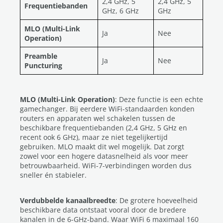
2,4 GHz, 5
2,4 GHz, 5
Frequentiebanden
GHz, 6 GHz
GHz
MLO (Multi-Link
Ja
Nee
Operation)
Preamble
Ja
Nee
Puncturing
MLO (Multi-Link Operation)
: Deze functie is een echte
gamechanger. Bij eerdere WiFi-standaarden konden
routers en apparaten wel schakelen tussen de
beschikbare frequentiebanden (2,4 GHz, 5 GHz en
recent ook 6 GHz), maar ze niet tegelijkertijd
gebruiken. MLO maakt dit wel mogelijk. Dat zorgt
zowel voor een hogere datasnelheid als voor meer
betrouwbaarheid. WiFi-7-verbindingen worden dus
sneller én stabieler.
Verdubbelde kanaalbreedte
: De grotere hoeveelheid
beschikbare data ontstaat vooral door de bredere
kanalen in de 6-GHz-band. Waar WiFi 6 maximaal 160