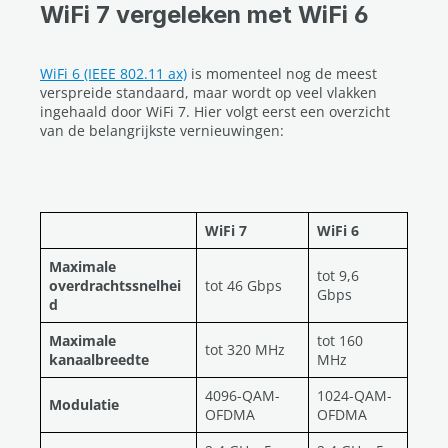
WiFi 7 vergeleken met WiFi 6
WiFi 6 (IEEE 802.11 ax)
is momenteel nog de meest
verspreide standaard, maar wordt op veel vlakken
ingehaald door WiFi 7. Hier volgt eerst een overzicht
van de belangrijkste vernieuwingen:
WiFi 7
WiFi 6
Maximale
tot 9,6
overdrachtssnelhei
tot 46 Gbps
Gbps
d
Maximale
tot 160
tot 320 MHz
kanaalbreedte
MHz
4096-QAM-
1024-QAM-
Modulatie
OFDMA
OFDMA