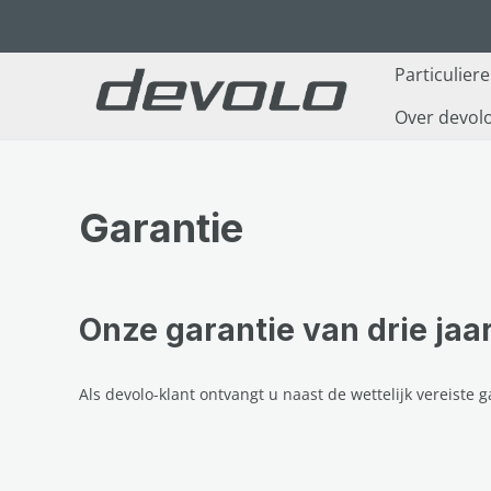
naar de hoofdinhoud
Ga naar de zoekopdracht
Ga naar de hoofdnavigatie
Particulier
Over devol
Garantie
Onze garantie van drie jaa
Als devolo-klant ontvangt u naast de wettelijk vereiste