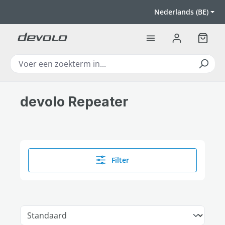
Ga naar de hoofdinhoud
Nederlands (BE)
Winkel
devolo Repeater
Filter