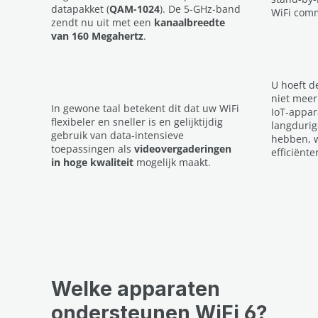
datapakket (
QAM-1024
). De 5-GHz-band
WiFi com
zendt nu uit met een
kanaalbreedte
van 160 Megahertz
.
U hoeft 
niet meer
In gewone taal betekent dit dat uw WiFi
IoT-appar
flexibeler en sneller is en gelijktijdig
langdurig
gebruik van data-intensieve
hebben, w
toepassingen als
videovergaderingen
efficiënter
in hoge kwaliteit
mogelijk maakt.
Welke apparaten
ondersteunen WiFi 6?