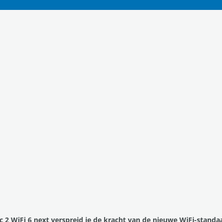
c 2 WiFi 6 next verspreid je de kracht van de nieuwe WiFi-standaa