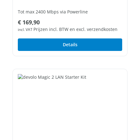
Tot max 2400 Mbps via Powerline
Normale prijs:
€ 169,90
3 vrije Gigabit LAN poorten
Prijzen incl. BTW en excl. verzendkosten
incl. VAT
Details