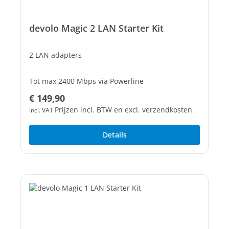
devolo Magic 2 LAN Starter Kit
2 LAN adapters
Tot max 2400 Mbps via Powerline
Normale prijs:
€ 149,90
1 vrije Gigabit LAN poort
Prijzen incl. BTW en excl. verzendkosten
incl. VAT
Details