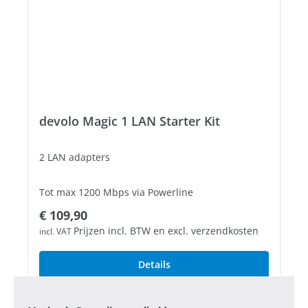
devolo Magic 1 LAN Starter Kit
2 LAN adapters
Tot max 1200 Mbps via Powerline
Normale prijs:
€ 109,90
1 vrije Gigabit LAN poort
Prijzen incl. BTW en excl. verzendkosten
incl. VAT
Details