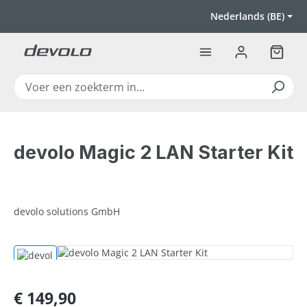
Ga naar de hoofdinhoud
Nederlands (BE)
Winkel
devolo Magic 2 LAN Starter Kit
devolo solutions GmbH
Afbeeldingengalerij overslaan
Normale prijs:
€ 149,90