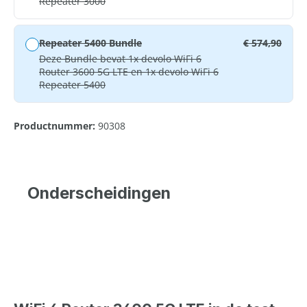
Repeater 3000
Repeater 5400 Bundle
€ 574,90
Deze Bundle bevat 1x devolo WiFi 6
Router 3600 5G LTE en 1x devolo WiFi 6
Repeater 5400
Productnummer:
90308
Onderscheidingen