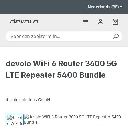
Ga naar de hoofdinhoud
Nederlands (BE)
Winkel
devolo WiFi 6 Router 3600 5G
LTE Repeater 5400 Bundle
devolo solutions GmbH
Afbeeldingengalerij overslaan