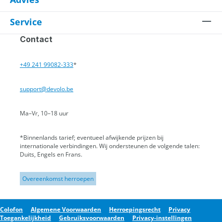
Service
Contact
+49 241 99082-333
*
support@devolo.be
Ma–Vr, 10–18 uur
*Binnenlands tarief; eventueel afwijkende prijzen bij
internationale verbindingen.
Wij ondersteunen de volgende talen:
Duits, Engels en Frans.
Overeenkomst herroepen
Colofon
Algemene Voorwaarden
Herroepingsrecht
Privacy
Toegankelijkheid
Gebruiksvoorwaarden
Privacy-instellingen