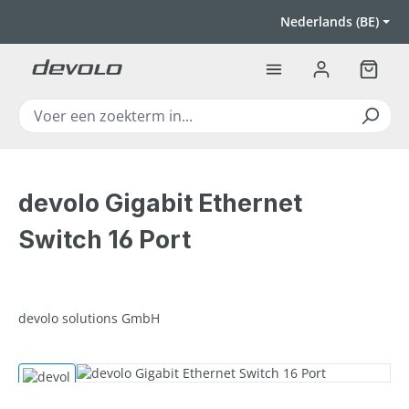
Ga naar de hoofdinhoud
Nederlands (BE)
Winkel
devolo Gigabit Ethernet
Switch 16 Port
devolo solutions GmbH
Afbeeldingengalerij overslaan