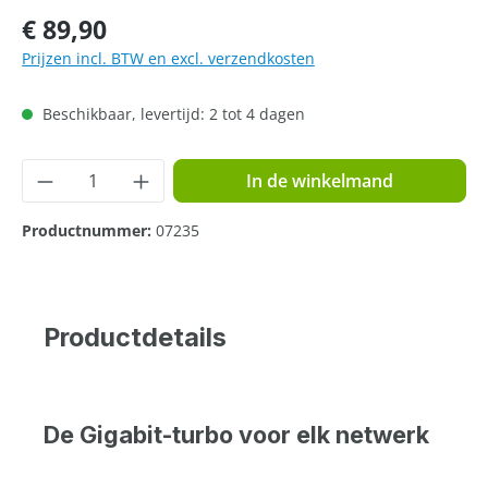
Normale prijs:
€ 89,90
Prijzen incl. BTW en excl. verzendkosten
Beschikbaar, levertijd: 2 tot 4 dagen
Producthoeveelheid: Voer de gewenste hoe
In de winkelmand
Productnummer:
07235
Productdetails
De Gigabit-turbo voor elk netwerk