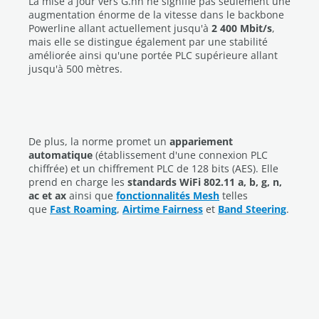
La mise à jour vers G.hn ne signifie pas seulement une
augmentation énorme de la vitesse dans le backbone
Powerline allant actuellement jusqu'à
2 400 Mbit/s
,
mais elle se distingue également par une stabilité
améliorée ainsi qu'une portée PLC supérieure allant
jusqu'à 500 mètres.
De plus, la norme promet un
appariement
automatique
(établissement d'une connexion PLC
chiffrée) et un chiffrement PLC de 128 bits (AES). Elle
prend en charge les
standards WiFi 802.11 a, b, g, n,
ac et ax
ainsi que
fonctionnalités Mesh
telles
que
Fast Roaming
,
Airtime Fairness
et
Band Steering
.