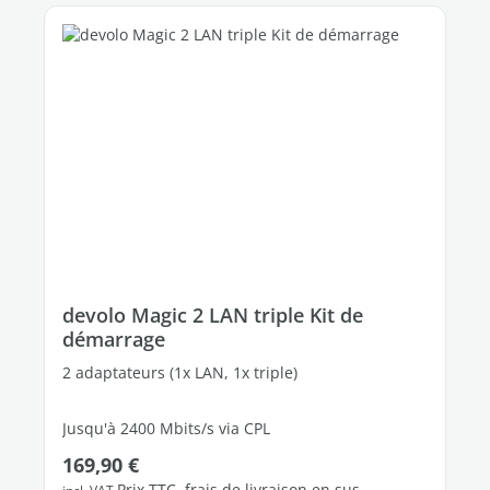
devolo Magic 2 LAN triple Kit de
démarrage
2 adaptateurs (1x LAN, 1x triple)
Jusqu'à 2400 Mbits/s via CPL
Prix régulier :
169,90 €
3 ports Ethernet Gigabit libres
Prix TTC, frais de livraison en sus