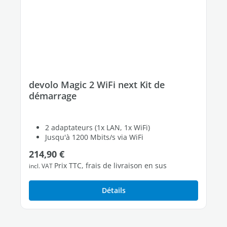
devolo Magic 2 WiFi next Kit de
démarrage
2 adaptateurs (1x LAN, 1x WiFi)
Jusqu'à 1200 Mbits/s via WiFi
2 ports Ethernet Gigabit libres
Prix régulier :
214,90 €
Prix TTC, frais de livraison en sus
incl. VAT
Détails