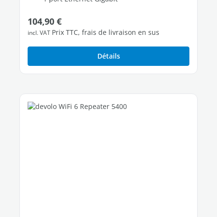
Prix régulier :
104,90 €
Prix TTC, frais de livraison en sus
incl. VAT
Détails