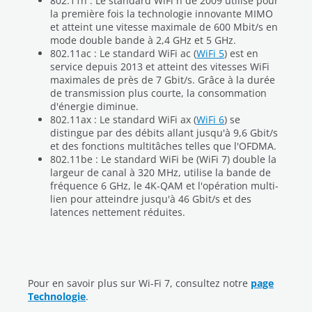
802.11n : Le standard WiFi n de 2009 utilise pour
la première fois la technologie innovante MIMO
et atteint une vitesse maximale de 600 Mbit/s en
mode double bande à 2,4 GHz et 5 GHz.
802.11ac : Le standard WiFi ac (
WiFi 5
) est en
service depuis 2013 et atteint des vitesses WiFi
maximales de près de 7 Gbit/s. Grâce à la durée
de transmission plus courte, la consommation
d'énergie diminue.
802.11ax : Le standard WiFi ax (
WiFi 6
) se
distingue par des débits allant jusqu'à 9,6 Gbit/s
et des fonctions multitâches telles que l'OFDMA.
802.11be : Le standard WiFi be (WiFi 7) double la
largeur de canal à 320 MHz, utilise la bande de
fréquence 6 GHz, le 4K-QAM et l'opération multi-
lien pour atteindre jusqu'à 46 Gbit/s et des
latences nettement réduites.
Pour en savoir plus sur Wi-Fi 7, consultez notre
page
Technologie
.