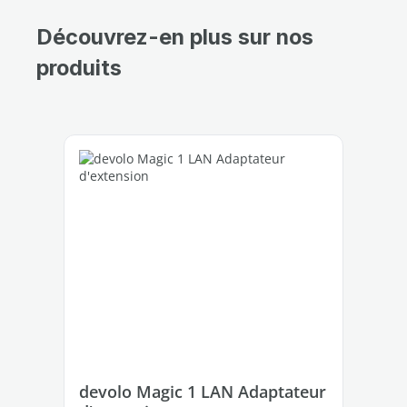
Découvrez-en plus sur nos
produits
Ignorer la galerie de produits
devolo Magic 1 LAN Adaptateur
de