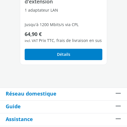
d'extension
dé
1 adaptateur LAN
2 a
Jusqu'à 1200 Mbits/s via CPL
Jus
Prix régulier :
Pri
64,90 €
10
1 port Ethernet Gigabit libres
1 p
Prix TTC, frais de livraison en sus
incl. VAT
incl
Détails
Réseau domestique
Guide
Assistance