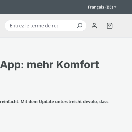
Français (BE)
Le panier c
 App: mehr Komfort
einfacht. Mit dem Update unterstreicht devolo, dass