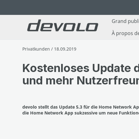
ser au contenu principal
Passer à la recherche
Passer à la navigation principale
Grand publ
À propos d
Privatkunden / 18.09.2019
Kostenloses Update 
und mehr Nutzerfreun
devolo stellt das Update 5.3 für die Home Network Ap
die Home Network App sukzessive um neue Funktionen