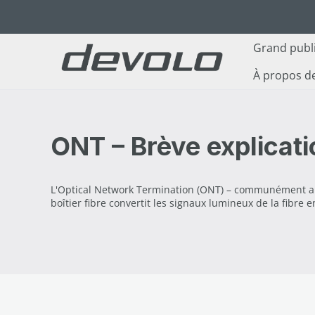
ser au contenu principal
Passer à la recherche
Passer à la navigation principale
Grand publ
À propos d
ONT – Brève explicati
L'Optical Network Termination (ONT) – communément app
boîtier fibre convertit les signaux lumineux de la fibre 