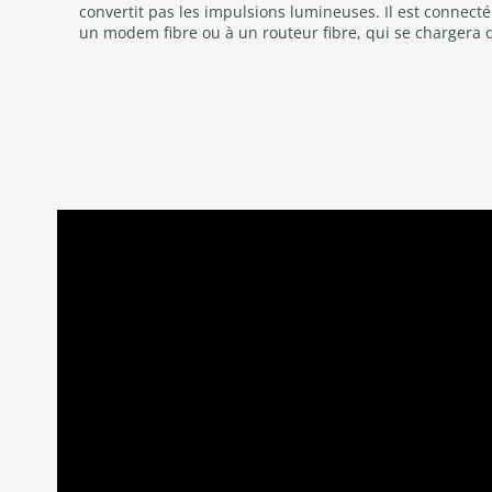
convertit pas les impulsions lumineuses. Il est connecté
un modem fibre ou à un routeur fibre, qui se chargera d