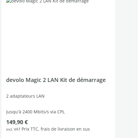
devolo Magic 2 LAN Kit de démarrage
2 adaptateurs LAN
Jusqu'à 2400 Mbits/s via CPL
Prix régulier :
149,90 €
1 port Ethernet Gigabit libres
Prix TTC, frais de livraison en sus
incl. VAT