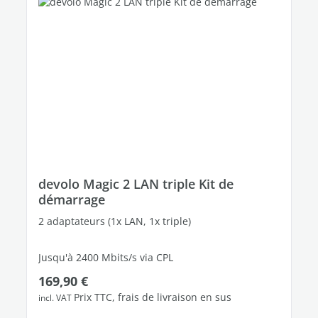
devolo Magic 2 LAN triple Kit de
démarrage
2 adaptateurs (1x LAN, 1x triple)
Jusqu'à 2400 Mbits/s via CPL
Prix régulier :
169,90 €
3 ports Ethernet Gigabit libres
Prix TTC, frais de livraison en sus
incl. VAT