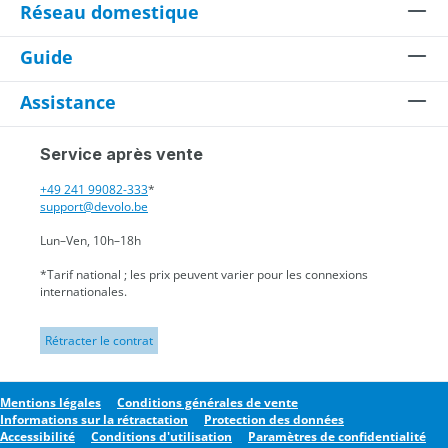
Réseau domestique
Guide
Assistance
Service après vente
+49 241 99082-333
*
support@devolo.be
Lun–Ven, 10h–18h
*Tarif national ; les prix peuvent varier pour les connexions
internationales.
Rétracter le contrat
Mentions légales
Conditions générales de vente
Informations sur la rétractation
Protection des données
Accessibilité
Conditions d'utilisation
Paramètres de confidentialité