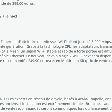
andé de 399,00 euros.
iFi 6 next
i permet d'atteindre des vitesses Wi-Fi allant jusqu'à 3 000 Mbps
e génération. Grâce à la technologie CPL, les adaptateurs transmet
ogie Mesh, un signal Wi-Fi stable et rapide à forte portée est diff
ble Ethernet. Le nouveau devolo Magic 2 WiFi 6 next sera disponible
nte recommandé : 249,90 euros) et en Multiroom Kit (prix de vente 
7
i ! Les experts en réseau de devolo, basés à Aix-la-Chapelle, ont cr
bles anciens. L'installation est extrêmement simple : Branchez l'ada
 prix de vente recommandés seront communiqués lors du lancement d