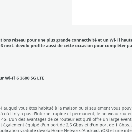
tions réseau pour une plus grande connectivité et un Wi-Fi haute
6 next. devolo profite aussi de cette occasion pour compléter par
ur Wi-Fi 6 3600 5G LTE
i auquel vous êtes habitué à la maison ou si seulement vous pouvie
Là où il n'y a pas d'Internet rapide et permanent, le nouveau routeu
. L'un des avantages de ce routeur est qu'il offre un large éventa
 également équipé d'un port de 2,5 Gbps et d'un port de 1 Gbps. A
application gratuite devolo Home Network (Android, iOS) et une inter