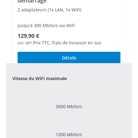
démarrage
2 adaptateurs (1x LAN, 1x WiFi)
Jusqu'à 300 Mbits/s via WiFi
Prix régulier :
129,90 €
1 port Fast Ethernet libres
Prix TTC, frais de livraison en sus
incl. VAT
Détails
Vitesse du WiFi maximale
3000 Mbits/s
1200 Mbits/s