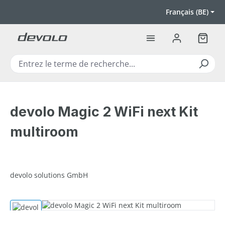
Passer au contenu principal
Français (BE)
Le pan
devolo Magic 2 WiFi next Kit
multiroom
devolo solutions GmbH
Ignorer la galerie d'images