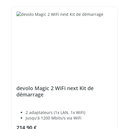
devolo Magic 2 WiFi next Kit de
démarrage
2 adaptateurs (1x LAN, 1x WiFi)
Jusqu'à 1200 Mbits/s via WiFi
2 ports Ethernet Gigabit libres
Prix régulier :
214,90 €